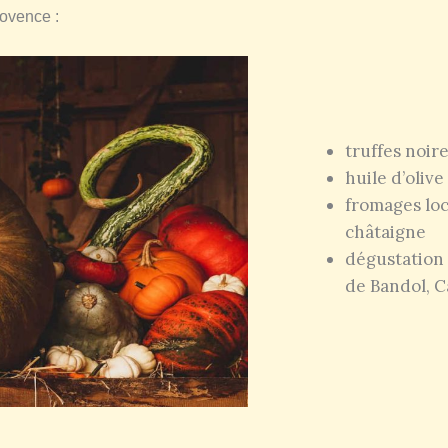
ovence :
truffes noir
huile d’oliv
fromages loc
châtaigne
dégustation
de Bandol, C