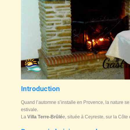
Gastr
Introduction
Quand l’automne s’installe en Provence, la nature se 
estivale.
La
Villa Terre-Brûlé
e, située à Ceyreste, sur la Côte 