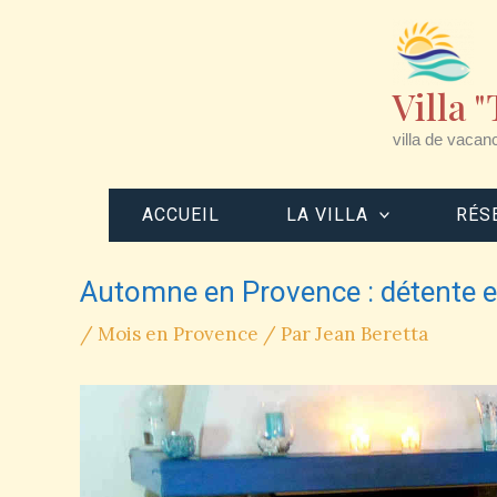
Aller
au
contenu
Villa 
villa de vacan
ACCUEIL
LA VILLA
RÉS
Automne en Provence : détente e
/
Mois en Provence
/ Par
Jean Beretta