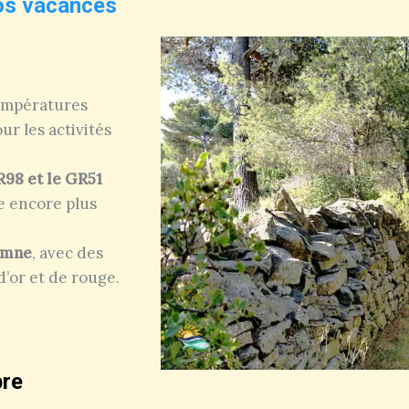
os vacances
empératures
ur les activités
98 et le GR51
e encore plus
omne
, avec des
d’or et de rouge.
bre