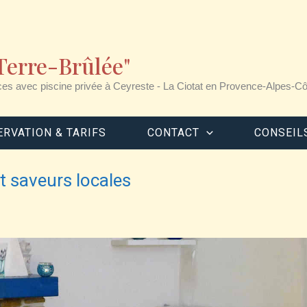
"Terre-Brûlée"
ces avec piscine privée à Ceyreste - La Ciotat en Provence-Alpes-Cô
ERVATION & TARIFS
CONTACT
CONSEIL
t saveurs locales